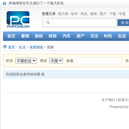
奔驰维权女车主捅出了一个最大的瓜
苹果MacOS曝新功能：将iPad作为拓展屏
普通文章
|
图片集
|
软件
|
商品
|
新闻
|
图片
|
下载
|
专题
DS四款新能源车型上海车展亚洲首秀
苹果与高通和解 英特尔失去重要移动客户
小米高管：虽然高通与苹果和解，但5G iPhone最快明年下半年发布
iOS 13加入黑暗模式 多功能加持6月份见
首页
要闻
财经
科技
汽车
房产
关注
时尚
生活
高通与苹果达成和解，双方达成6年许可协议
首页
>
生活
>
深度报道
> 搜索
巴黎圣母院大火肆虐，人类文明的一场浩劫
栏目
类别
标题
关
共找到符合条件的结果
条
关于我们
|
联系方
Powered b