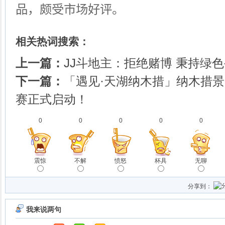
品，颇受市场好评。
相关热词搜索：
上一篇：
JJ斗地主：拒绝赌博 秉持绿
下一篇：
「遇见·天湖纳木措」纳木措
赛正式启动！
0
0
0
0
0
震惊
不解
愤怒
杯具
无聊
分享到：