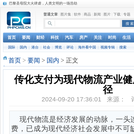
奔驰维权女车主捅出了一个最大的瓜
苹果MacOS曝新功能：将iPad作为拓展屏
普通文章
|
图片集
|
软件
|
商品
|
新闻
|
图片
|
下载
|
专题
DS四款新能源车型上海车展亚洲首秀
苹果与高通和解 英特尔失去重要移动客户
小米高管：虽然高通与苹果和解，但5G iPhone最快明年下半年发布
iOS 13加入黑暗模式 多功能加持6月份见
首页
要闻
财经
科技
汽车
房产
关注
时尚
生活
高通与苹果达成和解，双方达成6年许可协议
国际
|
国内
|
港台
|
社会
|
博览
|
评论
|
海外看中国
|
视频专辑
|
搜索
巴黎圣母院大火肆虐，人类文明的一场浩劫
首页
>
要闻
>
国内
> 正文
传化支付为现代物流产业健
径
2024-09-20 17:36:01 来源：
现代物流是经济发展的动脉，一头
费，已成为现代经济社会发展中不可