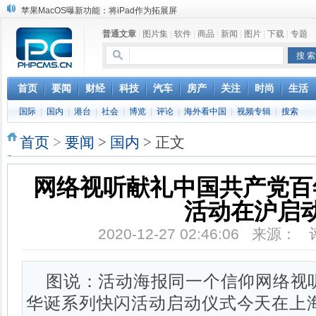
苹果MacOS曝新功能：将iPad作为拓展屏
DS四款新能源车型上海车展亚洲首秀
普通文章
|
图片集
|
软件
|
商品
|
新闻
|
图片
|
下载
|
专题
苹果与高通和解 英特尔失去重要移动客户
小米高管：虽然高通与苹果和解，但5G iPhone最快明年下半年发布
iOS 13加入黑暗模式 多功能加持6月份见
高通与苹果达成和解，双方达成6年许可协议
首页
要闻
财经
科技
汽车
房产
关注
时尚
生活
巴黎圣母院大火肆虐，人类文明的一场浩劫
国际
|
国内
|
港台
|
社会
|
博览
|
评论
|
海外看中国
|
视频专辑
|
搜索
奔驰维权女车主捅出了一个最大的瓜
首页
>
要闻
>
国内
> 正文
网络视听献礼中国共产党百
活动在沪启
2020-12-27 02:46:06 来源：
图说：活动海报同一个信仰网络视
华诞系列快闪活动启动仪式今天在上