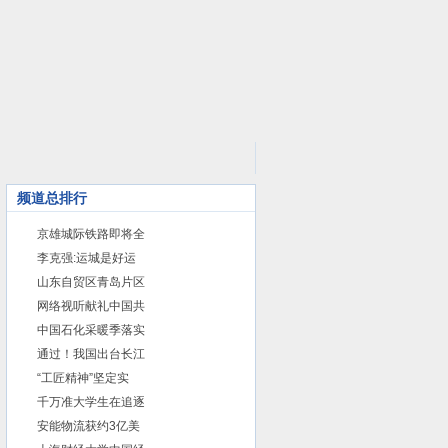
rss
频道总排行
京雄城际铁路即将全
李克强:运城是好运
山东自贸区青岛片区
网络视听献礼中国共
中国石化采暖季落实
通过！我国出台长江
“工匠精神”坚定实
千万准大学生在追逐
安能物流获约3亿美