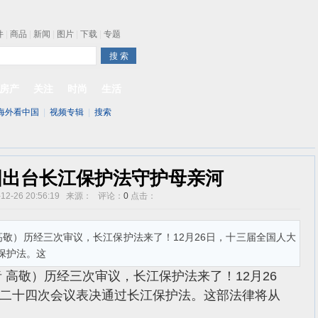
件
|
商品
|
新闻
|
图片
|
下载
|
专题
one最快明年下半年发布
房产
关注
时尚
生活
海外看中国
|
视频专辑
|
搜索
国出台长江保护法守护母亲河
-12-26 20:56:19 来源： 评论：
0
点击：
 高敬）历经三次审议，长江保护法来了！12月26日，十三届全国人大
保护法。这
者 高敬）历经三次审议，长江保护法来了！12月26
二十四次会议表决通过长江保护法。这部法律将从