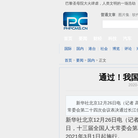
巴黎圣母院大火肆虐，人类文明的一场浩劫
奔驰维权女车主捅出了一个最大的瓜
普通文章
|
图片集
|
软
苹果MacOS曝新功能：将iPad作为拓展屏
DS四款新能源车型上海车展亚洲首秀
苹果与高通和解 英特尔失去重要移动客户
小米高管：虽然高通与苹果和解，但5G iPh
首页
要闻
财经
科技
汽车
iOS 13加入黑暗模式 多功能加持6月份见
国际
|
国内
|
港台
|
社会
|
博览
|
评论
|
高通与苹果达成和解，双方达成6年许可协议
首页
>
要闻
>
国内
> 正文
通过！我
2020
新华社北京12月26日电（记者
常委会第二十四次会议表决通过长江
新华社北京12月26日电（记
日，十三届全国人大常委会第
2021年3月1日起施行。