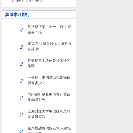
上海财经大学中国经
频道本月排行
刑法修正案（十一）通过 证
4
监会：推...
李克强:运城是好运之城努力
2
奋斗 快...
在蓝铅笔学绘画是种怎样的
2
体验
一分钟，中国进出境货物价
2
值有多少？
网络视听献礼中国共产党百
2
年华诞系列...
上海财经大学中国经济思想
2
发展研究院...
第八届战略供应链50人论坛
2