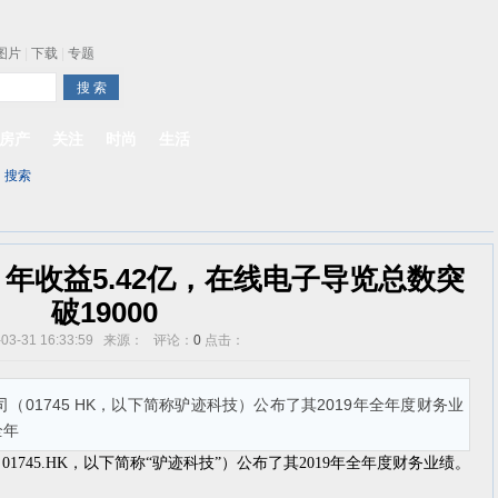
件
|
商品
|
新闻
|
图片
|
下载
|
专题
one最快明年下半年发布
房产
关注
时尚
生活
|
搜索
年收益5.42亿，在线电子导览总数突
破19000
-03-31 16:33:59 来源： 评论：
0
点击：
（01745 HK，以下简称驴迹科技）公布了其2019年全年度财务业
全年
745.HK，以下简称“驴迹科技”）公布了其2019年全年度财务业绩。