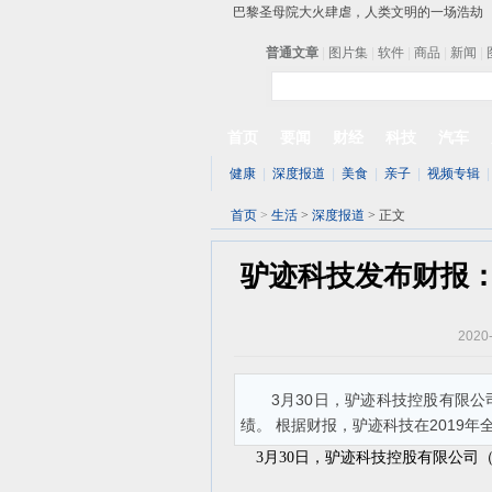
巴黎圣母院大火肆虐，人类文明的一场浩劫
奔驰维权女车主捅出了一个最大的瓜
普通文章
|
图片集
|
软
苹果MacOS曝新功能：将iPad作为拓展屏
DS四款新能源车型上海车展亚洲首秀
苹果与高通和解 英特尔失去重要移动客户
小米高管：虽然高通与苹果和解，但5G iPh
首页
要闻
财经
科技
汽车
iOS 13加入黑暗模式 多功能加持6月份见
健康
|
深度报道
|
美食
|
亲子
|
视频专辑
高通与苹果达成和解，双方达成6年许可协议
首页
>
生活
>
深度报道
> 正文
驴迹科技发布财报：
2020
3月30日，驴迹科技控股有限公司
绩。 根据财报，驴迹科技在2019年
3月30日，驴迹科技控股有限公司（01