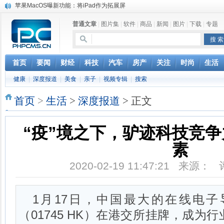
苹果MacOS曝新功能：将iPad作为拓展屏
DS四款新能源车型上海车展亚洲首秀
普通文章
|
图片集
|
软件
|
商品
|
新闻
|
图片
|
下载
|
专题
苹果与高通和解 英特尔失去重要移动客户
小米高管：虽然高通与苹果和解，但5G iPhone最快明年下半年发布
iOS 13加入黑暗模式 多功能加持6月份见
高通与苹果达成和解，双方达成6年许可协议
首页
要闻
财经
科技
汽车
房产
关注
时尚
生活
巴黎圣母院大火肆虐，人类文明的一场浩劫
健康
|
深度报道
|
美食
|
亲子
|
视频专辑
|
搜索
奔驰维权女车主捅出了一个最大的瓜
首页
>
生活
>
深度报道
> 正文
“疫”境之下，驴迹科技竞
素
2020-02-19 11:47:21 来源：
1月17日，中国最大的在线电
（01745 HK）在港交所挂牌，成为