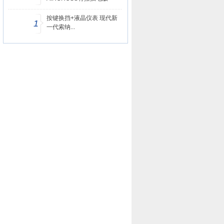
按键换挡+液晶仪表 现代新
1
一代索纳...