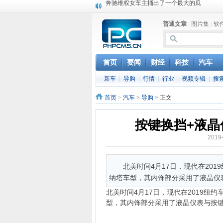
苹果MacOS曝新功能：将iPad作为拓展屏
DS四款新能源车型上海车展亚洲首秀
普通文章
|
图片集
|
软
苹果与高通和解 英特尔失去重要移动客户
小米高管：虽然高通与苹果和解，但5G iPh
iOS 13加入黑暗模式 多功能加持6月份见
高通与苹果达成和解，双方达成6年许可协议
首页
要闻
财经
科技
汽车
巴黎圣母院大火肆虐，人类文明的一场浩劫
新车
|
导购
|
行情
|
行业
|
视频专辑
|
搜
首页
>
汽车
>
导购
> 正文
按键换挡+液晶
2019
北美时间4月17日，现代在20
纳塔车型，其内饰部分采用了液晶仪
北美时间4月17日，现代在2019
型，其内饰部分采用了液晶仪表与按键