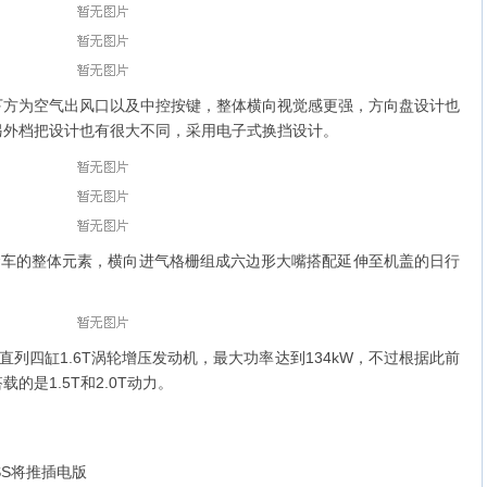
下方为空气出风口以及中控按键，整体横向视觉感更强，方向盘设计也
另外档把设计也有很大不同，采用电子式换挡设计。
uge概念车的整体元素，横向进气格栅组成六边形大嘴搭配延伸至机盖的日行
载直列四缸1.6T涡轮增压发动机，最大功率达到134kW，不过根据此前
是1.5T和2.0T动力。
ROSS将推插电版