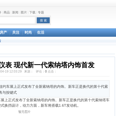
件
|
商品
|
新闻
|
图片
|
下载
|
专题
one最快明年下半年发布
房产
关注
时尚
生活
索
仪表 现代新一代索纳塔内饰首发
-04-19 12:03:29 来源： 评论：
0
点击：
19纽约车展上正式发布了全新索纳塔的内饰。新车正是换代的第十代索
表与按键式
纽约车展上正式发布了全新索纳塔的内饰。新车正是换代的第十代索纳塔车
式换挡设计，动力方面，新车将搭载1.6T发动机。