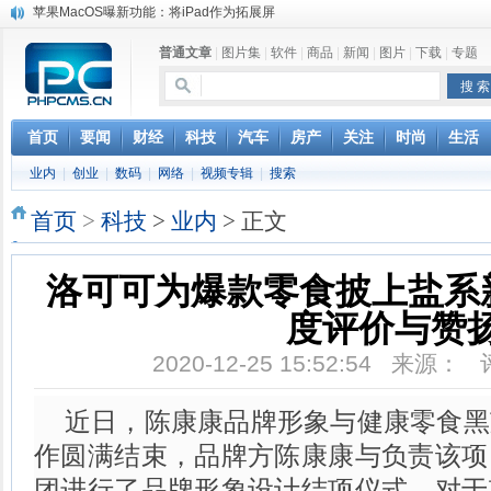
苹果MacOS曝新功能：将iPad作为拓展屏
DS四款新能源车型上海车展亚洲首秀
普通文章
|
图片集
|
软件
|
商品
|
新闻
|
图片
|
下载
|
专题
苹果与高通和解 英特尔失去重要移动客户
小米高管：虽然高通与苹果和解，但5G iPhone最快明年下半年发布
iOS 13加入黑暗模式 多功能加持6月份见
高通与苹果达成和解，双方达成6年许可协议
首页
要闻
财经
科技
汽车
房产
关注
时尚
生活
巴黎圣母院大火肆虐，人类文明的一场浩劫
业内
|
创业
|
数码
|
网络
|
视频专辑
|
搜索
奔驰维权女车主捅出了一个最大的瓜
首页
>
科技
>
业内
> 正文
洛可可为爆款零食披上盐系
度评价与赞
2020-12-25 15:52:54 来源：
近日，陈康康品牌形象与健康零食黑
作圆满结束，品牌方陈康康与负责该项
团进行了品牌形象设计结项仪式。对于