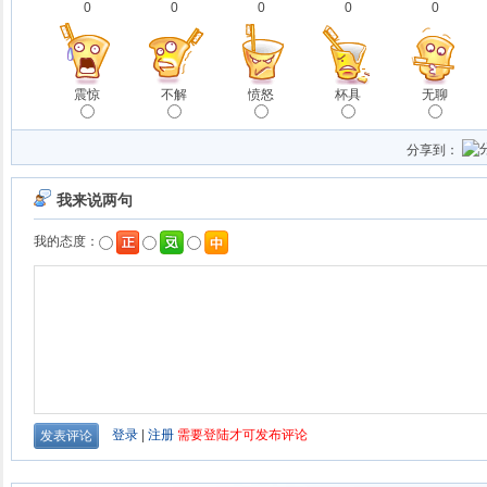
0
0
0
0
0
震惊
不解
愤怒
杯具
无聊
分享到：