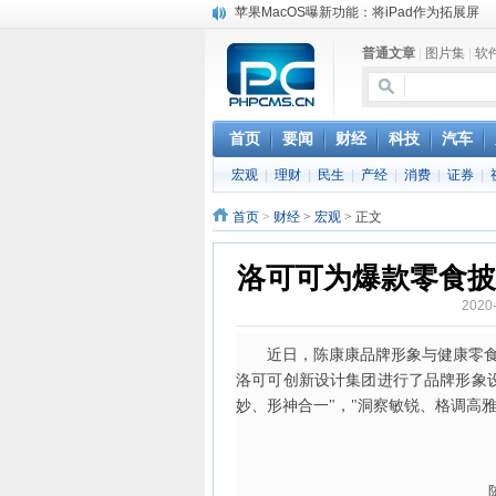
苹果MacOS曝新功能：将iPad作为拓展屏
DS四款新能源车型上海车展亚洲首秀
普通文章
|
图片集
|
软
苹果与高通和解 英特尔失去重要移动客户
小米高管：虽然高通与苹果和解，但5G iPh
iOS 13加入黑暗模式 多功能加持6月份见
高通与苹果达成和解，双方达成6年许可协议
首页
要闻
财经
科技
汽车
巴黎圣母院大火肆虐，人类文明的一场浩劫
宏观
|
理财
|
民生
|
产经
|
消费
|
证券
|
奔驰维权女车主捅出了一个最大的瓜
首页
>
财经
>
宏观
> 正文
洛可可为爆款零食披
2020
近日，陈康康品牌形象与健康零
洛可可创新设计集团进行了品牌形象
妙、形神合一"，"洞察敏锐、格调高雅