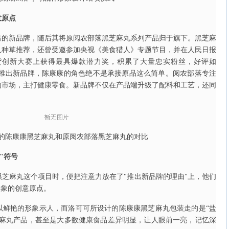
意原点
出的新品牌，随后其将原阅农部落黑芝麻丸系列产品归于旗下。黑芝麻
人种草推荐，还曾受邀参加央视《美食猎人》专题节目，并在人民日报
货创新大赛上获得最具爆款潜力奖，积累了大量忠实粉丝，好评如
后推出新品牌，陈康康的角色绝不是承接原品这么简单。阅农部落专注
的市场，主打健康零食。新品牌不仅在产品端升级了配料和工艺，还同
的陈康康黑芝麻丸和原阅农部落黑芝麻丸的对比
"符号
芝麻丸这个项目时，便把注意力放在了"推出新品牌的理由"上，他们
形象的创意原点。
以鲜艳的形象示人，而洛可可所设计的陈康康黑芝麻丸包装走的是“盐
芝麻丸产品，甚至是大多数健康食品差异明显，让人眼前一亮，记忆深