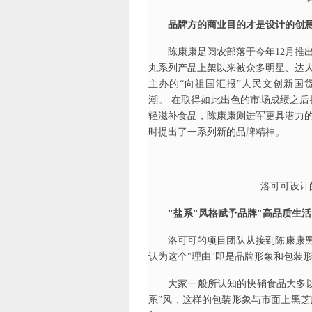
品牌方的商业目的才是设计的创
陈康康是阅农部落于今年12月推
丸系列产品上架以来被众多明星、达
主办的“向祖国汇报”人民文创新国
潮。 在取得如此出色的市场成绩之
轻滋补食品，陈康康则进军更具潜力
时提出了一系列新的品牌精神。
洛可可设计
"盐系"风格赋予品牌"高品质生活
洛可可的项目团队从接到陈康康黑
认为这个"理由"即是品牌形象和包装
大家一般所认知的快销食品大多
系”风，这样的包装形象与市面上黑