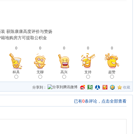
装 获陈康康高度评价与赞扬
户籍地购房方可提取公积金
0
0
0
0
0
杯具
无聊
高兴
支持
超赞
分享到：
收藏