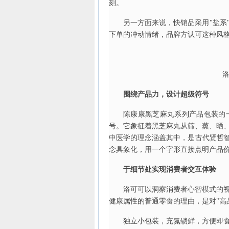
刻。
另一方面来说，快销品采用"盐系
下单的冲动情绪，品牌方认可这种风
围绕产品力，设计超级符号
陈康康黑芝麻丸系列产品包装的
号。它象征着黑芝麻丸从筛、蒸、晒
中医学的理念涵盖其中，是古代贤哲智
念具象化，用一个字形直接点明产品
于细节处实现消费者交互体验
洛可可以洞察消费者心智模式的
健康属性的普通零食的理由，是对"高
独立小包装，充氮锁鲜，方便即