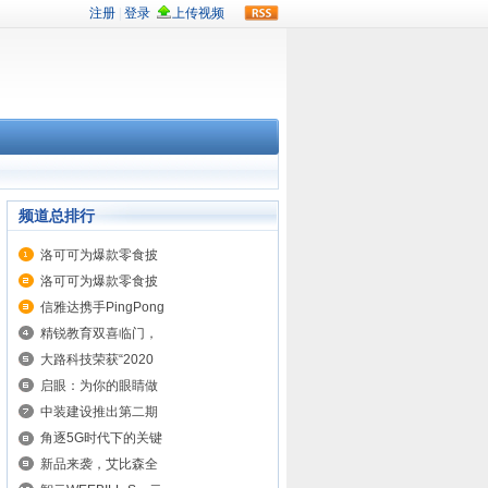
rss
频道总排行
洛可可为爆款零食披
洛可可为爆款零食披
信雅达携手PingPong
精锐教育双喜临门，
大路科技荣获“2020
启眼：为你的眼睛做
中装建设推出第二期
角逐5G时代下的关键
新品来袭，艾比森全