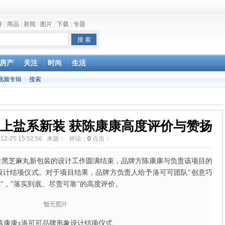
件
|
商品
|
新闻
|
图片
|
下载
|
专题
one最快明年下半年发布
房产
关注
时尚
生活
视频专辑
|
搜索
上盐系新装 获陈康康高度评价与赞扬
-12-25 15:52:56 来源： 评论：
0
点击：
食黑芝麻丸新包装的设计工作圆满结束，品牌方陈康康与负责该项目的
设计结项仪式。对于项目结果，品牌方负责人给予洛可可团队"创意巧
"，"落实到底、尽责可靠"的高度评价。
陈康康x洛可可品牌形象设计结项仪式