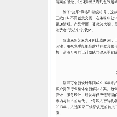
清爽的感觉，让消费者从看到包装起
除了"盐系“风格和超级符号，这
三款口味不同创意文案，在趣味中让消
更加清晰。产品背面一张微笑大嘴，是
消费者"玩起来"的载体。
陈康康黑芝麻丸刚刚上线两周，已
调性，用视觉手段把品牌精神做具象
想，是洛可可的设计团队向健康零食
洛可可创新设计集团成立16年来
客户提供行业整体创新解决方案。包
设计、服务设计、研发与供应链管理
市场与技术的迭代，业务深入智能机
2013年，入选国家工信部认定的首批
座。