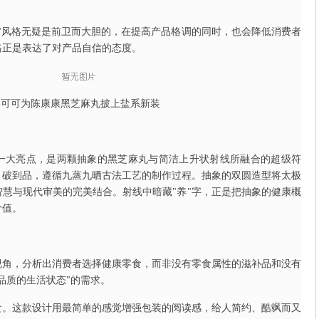
"风格无疑是前卫而大胆的，在提高产品格调的同时，也会降低消费者
格正是表达了对产品自信的态度。
洛可可为陈康康黑芝麻丸披上盐系新装
一大亮点，是两颗抽象的黑芝麻丸与简洁上升状射线所融合的超级符
、破到品，遵循九蒸九晒古法工艺的制作过程。抽象的双圆造型将太极
慧与现代审美的完美结合。射线中暗藏"养"字，正是把抽象的健康概
价值。
视角，分析出消费者选择健康零食，而非没有零食属性的滋补品和没有
品质的生活状态"的需求。
食。这款设计用最简单的感觉增强包装的阅读感，给人简约、酷飒而又