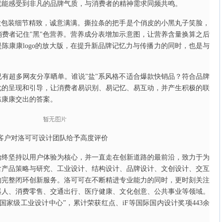
就能感受到非凡的品牌气质，与消费者的精神需求同频共鸣。
款包装细节精致，诚意满满。撕拉条的把手是个俏皮的小黑丸子笑脸，
费者记住"黑"色营养。营养成分表增加示意图，让营养含量换算之后
陈康康logo的放大版，在提升新品牌记忆力与传播力的同时，也是与
有超多网友分享晒单。谁说"盐"系风格不适合爆款快销品？符合品牌
化的呈现和引导，让消费者易识别、易记忆、易互动，并产生积极的联
陈康康交出的答案。
客户对洛可可设计团队给予高度评价
始终坚持以用户体验为核心，并一直走在创新道路的最前沿，致力于为
含产品策略与研究、工业设计、结构设计、品牌设计、文创设计、交互
的完整闭环创新服务。洛可可在不断精进专业能力的同时，更时刻关注
器人、消费零售、交通出行、医疗健康、文化创意、公共事业等领域。
“国家级工业设计中心”，累计荣获红点、iF等国际国内设计奖项443余