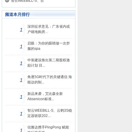
智云WEEBILL-S、云
频道本月排行
深圳征求意见：广东省内或
1
户籍地购房...
启眼：为你的眼睛做一次舒
1
服的spa
中装建设推出第二期股权激
1
励计划 目...
角逐5G时代下的关键通信 海
1
能达的制...
新品来袭，艾比森全新
1
Absenicon标准...
智云WEEBILL-S、云鹤3S稳
1
定器斩获202...
信雅达携手PingPong 赋能
1