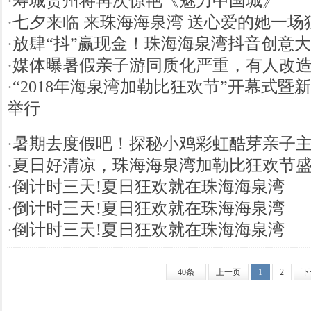
·
寿城贺州将再次惊艳《魅力中国城》
·
七夕来临 来珠海海泉湾 送心爱的她一场
·
放肆“抖”赢现金！珠海海泉湾抖音创意
·
媒体曝暑假亲子游同质化严重，有人改
·
“2018年海泉湾加勒比狂欢节”开幕式暨
举行
·
暑期去度假吧！探秘小鸡彩虹酷芽亲子
·
夏日好清凉，珠海海泉湾加勒比狂欢节
·
倒计时三天!夏日狂欢就在珠海海泉湾
·
倒计时三天!夏日狂欢就在珠海海泉湾
·
倒计时三天!夏日狂欢就在珠海海泉湾
40条
上一页
1
2
下