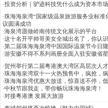
·
投资分析｜驴迹科技凭什么成为资本市场
·
珠海海泉湾“国家级温泉旅游服务业标准
议圆满成功
·
海泉湾愿做岭南传统文化展示的平台
·
这十名开平帅哥美女全城出名了，你认
·
第二届珠海海泉湾中国国际温泉节今日
·
游安徽不得不系列画册全面入驻安徽省
·
贺州举行第二届粤港澳大湾区高层次人
·
珠海海泉湾双十一火热预售中，疯抢，
·
珠海海泉湾优惠大放送，惊喜送不停，
·
中秋节跟我走，带你畅玩珠海海泉湾！
·
对接粤港澳 发展大旅游