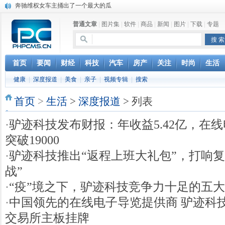
奔驰维权女车主捅出了一个最大的瓜
苹果MacOS曝新功能：将iPad作为拓展屏
普通文章
|
图片集
|
软件
|
商品
|
新闻
|
图片
|
下载
|
专题
DS四款新能源车型上海车展亚洲首秀
苹果与高通和解 英特尔失去重要移动客户
小米高管：虽然高通与苹果和解，但5G iPhone最快明年下半年发布
iOS 13加入黑暗模式 多功能加持6月份见
首页
要闻
财经
科技
汽车
房产
关注
时尚
生活
高通与苹果达成和解，双方达成6年许可协议
健康
|
深度报道
|
美食
|
亲子
|
视频专辑
|
搜索
巴黎圣母院大火肆虐，人类文明的一场浩劫
首页
>
生活
>
深度报道
> 列表
·
驴迹科技发布财报：年收益5.42亿，在
突破19000
·
驴迹科技推出“返程上班大礼包”，打响复
战”
·
“疫”境之下，驴迹科技竞争力十足的五
·
中国领先的在线电子导览提供商 驴迹科
交易所主板挂牌