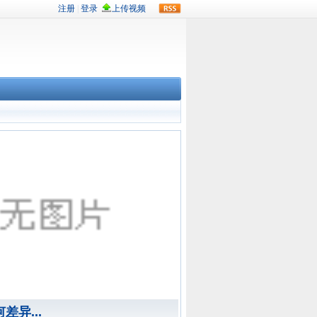
rss
异...