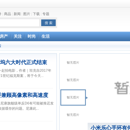
件
|
商品
|
新闻
|
图片
|
下载
|
专题
one最快明年下半年发布
房产
关注
时尚
生活
索
坞六大时代正式结束
起拍电影，作者｜坦克自2017年
1世纪福克斯案，将于今天...
要兼顾高像素和高速度
报道，尼康旗舰级单反D6有可能被推迟发
据缓存的问题。尼康此...
小米乐心手环有何差