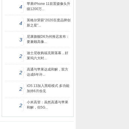
苹果iPhone 11前置摄像头升
4
级1200万...
英格尔荣获“2020百度品牌创
4
新之星”...
尼康旗舰D6为何推迟发布：
3
要兼顾高像...
迪士尼收购福克斯落幕，好
2
莱坞六大时...
高通与苹果达成和解，双方
2
达成6年许...
iOS 13加入黑暗模式 多功能
2
加持6月份见
小米高管：虽然高通与苹果
2
和解，但5G...