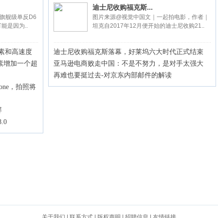
迪士尼收购福克斯...
尼康旗舰级单反D6
图片来源@视觉中国文｜一起拍电影，作者｜
能是因为..
坦克自2017年12月便开始的迪士尼收购21..
素和高速度
迪士尼收购福克斯落幕，好莱坞六大时代正式结束
万像素增加一个超
亚马逊电商败走中国：不是不努力，是对手太强大
再难也要挺过去-对京东内部邮件的解读
one，拍照将
屏
.0
关于我们
|
联系方式
|
版权声明
|
招聘信息
|
友情链接