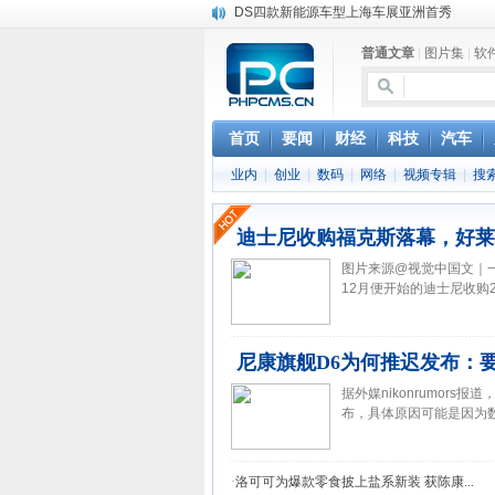
DS四款新能源车型上海车展亚洲首秀
苹果与高通和解 英特尔失去重要移动客户
普通文章
|
图片集
|
软
小米高管：虽然高通与苹果和解，但5G iPh
iOS 13加入黑暗模式 多功能加持6月份见
高通与苹果达成和解，双方达成6年许可协议
巴黎圣母院大火肆虐，人类文明的一场浩劫
首页
要闻
财经
科技
汽车
奔驰维权女车主捅出了一个最大的瓜
业内
|
创业
|
数码
|
网络
|
视频专辑
|
搜
苹果MacOS曝新功能：将iPad作为拓展屏
迪士尼收购福克斯落幕，好莱
图片来源@视觉中国文｜一
12月便开始的迪士尼收购2
尼康旗舰D6为何推迟发布：
据外媒nikonrumors
布，具体原因可能是因为数
·
洛可可为爆款零食披上盐系新装 获陈康...