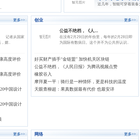
近几年，智能可穿着装备大
.
创业
更多>>
更多>>
公益不绝档，《人...
 记者从国家
在没有2月29日的年份里，每年的2月28日即
嫦..
为国际有数病日。这个并不为公共所认识..
康高度评价
好买财产插手“金链盟” 加快机关区块链
公益不绝档，《人民日报》为腾讯视频点赞
康高度评价
橡胶谷入
摩拜夏一平：骑行是一种情怀，更是科技的温度
020中国设计
天眼查柳超：果真数据最有代价 也最安详
020中国设计
额
网络
更多>>
更多>>