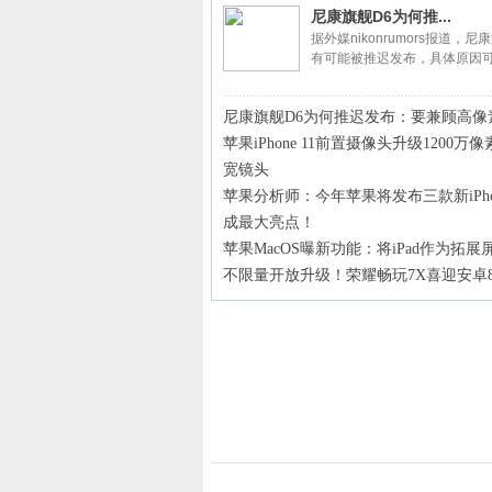
尼康旗舰D6为何推...
据外媒nikonrumors报道，
有可能被推迟发布，具体原因可
尼康旗舰D6为何推迟发布：要兼顾高像
苹果iPhone 11前置摄像头升级1200
宽镜头
苹果分析师：今年苹果将发布三款新iPh
成最大亮点！
苹果MacOS曝新功能：将iPad作为拓展
不限量开放升级！荣耀畅玩7X喜迎安卓8