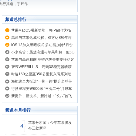
行其道，手环作...
频道总排行
苹果MacOS曝新功能：将iPad作为拓
展屏
高通与苹果达成和解，双方达成6年许
可协议
iOS 13加入黑暗模式 多功能加持6月份
见
小米高管：虽然高通与苹果和解，但5G
iPhone最快明年下半年发布
苹果与高通和解 英特尔失去重要移动客
户
智云WEEBILL-S、云鹤3S稳定器斩获
2020中国设计红星奖
时速160公里至350公里复兴号系列动
车组全部投用
海能达全力挺进“一带一路”提升全球份
额
行驶里程突破600米 “玉兔二号”月球车
完成第25月昼工作
新提升、新技术、新跨越：“长八”首飞
填补中国火箭能力空白
频道本月排行
苹果分析师：今年苹果将发
4
布三款新iP...